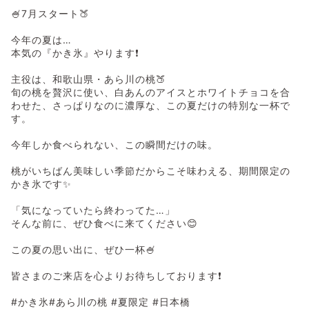
🍧7月スタート🍑
今年の夏は…
本気の『かき氷』やります❗️
主役は、和歌山県・あら川の桃🍑
旬の桃を贅沢に使い、白あんのアイスとホワイトチョコを合
わせた、さっぱりなのに濃厚な、この夏だけの特別な一杯で
す。
今年しか食べられない、この瞬間だけの味。
桃がいちばん美味しい季節だからこそ味わえる、期間限定の
かき氷です✨
「気になっていたら終わってた…」
そんな前に、ぜひ食べに来てください😊
この夏の思い出に、ぜひ一杯🍧
皆さまのご来店を心よりお待ちしております❗️
#かき氷#あら川の桃 #夏限定 #日本橋