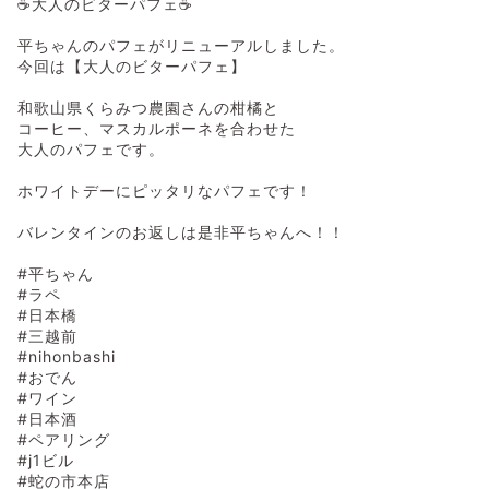
☕️大人のビターパフェ☕️
平ちゃんのパフェがリニューアルしました。
今回は【大人のビターパフェ】
和歌山県くらみつ農園さんの柑橘と
コーヒー、マスカルポーネを合わせた
大人のパフェです。
ホワイトデーにピッタリなパフェです！
バレンタインのお返しは是非平ちゃんへ！！
#平ちゃん
#ラペ
#日本橋
#三越前
#nihonbashi
#おでん
#ワイン
#日本酒
#ペアリング
#j1ビル
#蛇の市本店