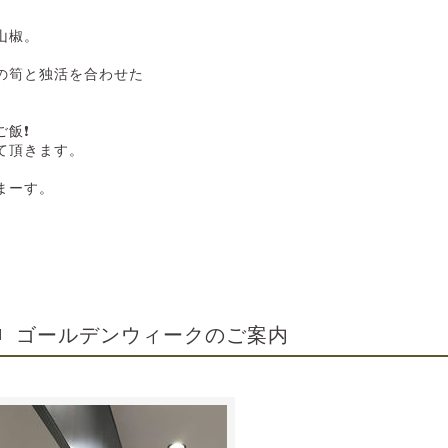
山椒。
の筍と独活を合わせた
飯❗️
て頂きます。
まーす。
ゴールデンウィークのご案内
1