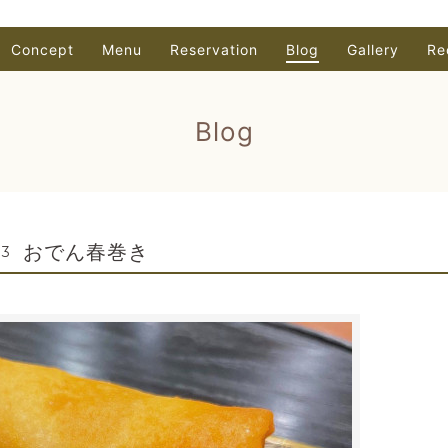
Concept
Menu
Reservation
Blog
Gallery
Re
Blog
おでん春巻き
03