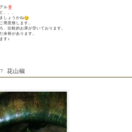
アル
と、、、
ましょうかね
ご用意致します。
ろ、比較的お席が空いております。
だ余裕があります。
ます♪
花山椒
37