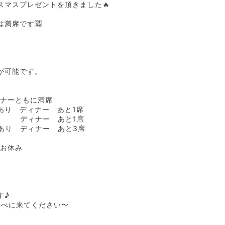
スマスプレゼントを頂きました🔥
満席です🈵
。
。
が可能です。
ディナーともに満席
裕あり ディナー あと1席
満席 ディナー あと1席
余裕あり ディナー あと3席
) お休み
す♪
食べに来てください〜