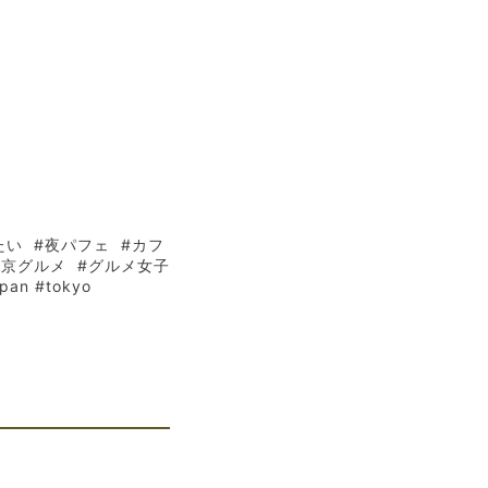
たい #夜パフェ #カフ
東京グルメ #グルメ女子
n #tokyo