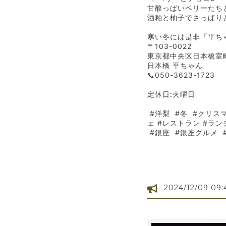
甘酸っぱいベリーたち
酒粕と柚子でさっぱり
寒い冬には是非「平ちゃん
〒103-0022
東京都中央区日本橋室町1
日本橋 平ちゃん
📞050-3623-1723
定休日:火曜日
#洋梨 #冬 #クリス
ェ #レストラン #ラ
#銀座 #銀座グルメ #銀座
2024/12/09 09: