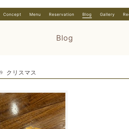
Concept
Menu
Reservation
Blog
Gallery
Re
Blog
クリスマス
49