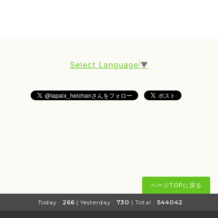
Select Language
▼
ページTOPに戻る
Today :
266
| Yesterday :
730
| Total :
544042