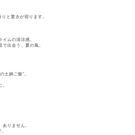
香りと驚きが宿ります。
ライムの清涼感。
皿で出会う、夏の風。
の土鍋ご飯”。
に。
、ありません。
で。