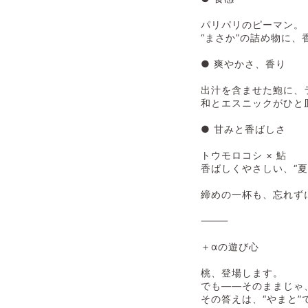
パリパリのピーマン。
“まさか”の詰め物に、
● 爽やかさ、香り
出汁を含ませた鮑に、
和とエスニックがひと
● 甘みと香ばしさ
トウモロコシ × 鮎
香ばしくやさしい、“夏
締めの一杯も、忘れず
⸻
＋αの遊び心
桃、登場します。
でも――そのままじゃ
その答えは、“やまと”