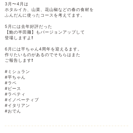
3月〜4月は
ホタルイカ、山菜、花山椒などの春の食材を
ふんだんに使ったコースを考えてます。
5月には去年好評だった
【鮑の半田麺】もバージョンアップして
登場しますよ❗️
6月には平ちゃん4周年を迎えるます。
作りたいものがあるのでそちらはまた
ご報告します❗️
#ミシュラン
#平ちゃん
#ラペ
#ピース
#ラペティ
#イノベーティブ
#イタリアン
#おでん