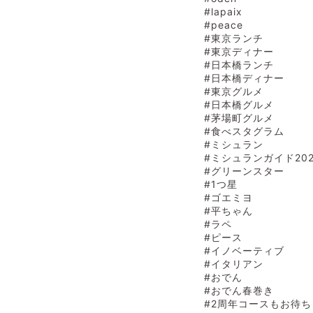
#lapaix
#peace
#東京ランチ
#東京ディナー
#日本橋ランチ
#日本橋ディナー
#東京グルメ
#日本橋グルメ
#茅場町グルメ
#食べスタグラム
#ミシュラン
#ミシュランガイド20
#グリーンスター
#1つ星
#ゴエミヨ
#平ちゃん
#ラペ
#ピース
#イノベーティブ
#イタリアン
#おでん
#おでん春巻き
#2周年コースもお待ち