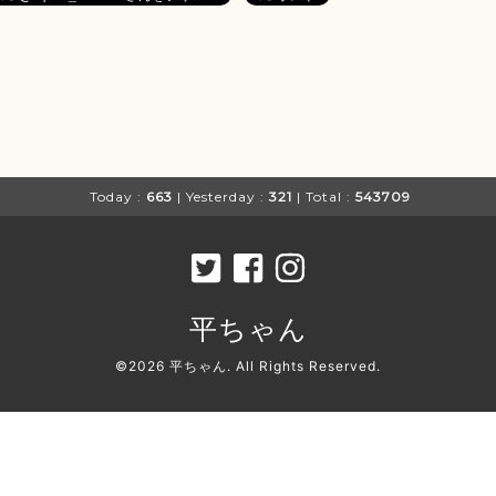
Today :
663
| Yesterday :
321
| Total :
543709
平ちゃん
©2026
平ちゃん
. All Rights Reserved.