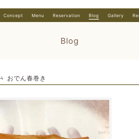
Concept
Menu
Reservation
Blog
Gallery
Re
Blog
おでん春巻き
44