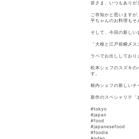
皆さま、いつもありが
ご存知かと思いますが
平ちゃんのお料理もそ
そして、今回の新しい
「大根と江戸前瞬〆ス
ラペでお出ししており
松本シェフのスズキの
す。
根内シェフの新しいチ
新作のスペシャリテ「
#tokyo
#japan
#food
#japanesefood
#foodie
#oden