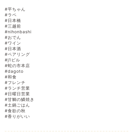
#平ちゃん
#ラペ
#日本橋
#三越前
#nihonbashi
#おでん
#ワイン
#日本酒
#ペアリング
#j1ビル
#蛇の市本店
#dagoto
#和食
#フレンチ
#ランチ営業
#日曜日営業
#甘鯛の鱗焼き
#土鍋ごはん
#食欲の秋
#香りがいい