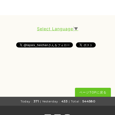
Select Language
▼
ページTOPに戻る
Today :
371
| Yesterday :
433
| Total :
544580