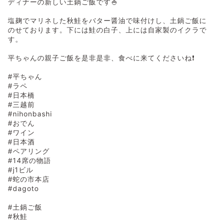
ディナーの新しい土鍋ご飯です🍚
塩麹でマリネした秋鮭をバター醤油で味付けし、土鍋ご飯に
のせております。下には鮭の白子、上には自家製のイクラで
す。
平ちゃんの親子ご飯を是非是非、食べに来てくださいね❗️
#平ちゃん
#ラペ
#日本橋
#三越前
#nihonbashi
#おでん
#ワイン
#日本酒
#ペアリング
#14席の物語
#j1ビル
#蛇の市本店
#dagoto
#土鍋ご飯
#秋鮭