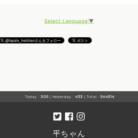
Select Language
▼
Today :
305
| Yesterday :
433
| Total :
544514
平ちゃん