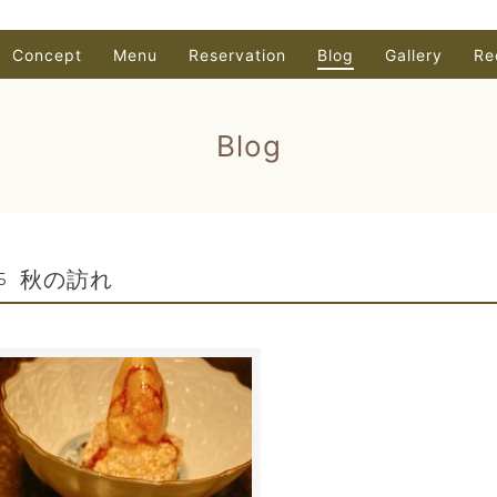
Concept
Menu
Reservation
Blog
Gallery
Re
Blog
秋の訪れ
5